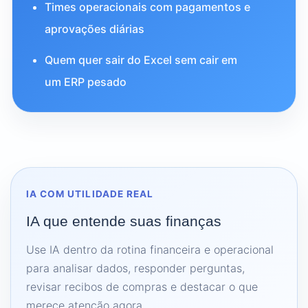
Times operacionais com pagamentos e
aprovações diárias
Quem quer sair do Excel sem cair em
um ERP pesado
IA COM UTILIDADE REAL
IA que entende suas finanças
Use IA dentro da rotina financeira e operacional
para analisar dados, responder perguntas,
revisar recibos de compras e destacar o que
merece atenção agora.