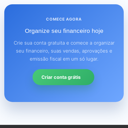
COMECE AGORA
Organize seu financeiro hoje
Crie sua conta gratuita e comece a organizar
seu financeiro, suas vendas, aprovações e
emissão fiscal em um só lugar.
Criar conta grátis