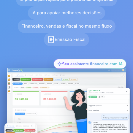
IA para apoiar melhores decisões
Financeiro, vendas e fiscal no mesmo fluxo
Emissão Fiscal
Seu assistente financeiro com IA